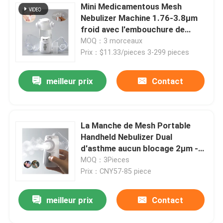
Mini Medicamentous Mesh
Nebulizer Machine 1.76-3.8μm
Asthme Mesh Nebulizer
froid avec l'embouchure de
masque
MOQ：3 morceaux
Prix：$11.33/pieces 3-299 pieces
nébuliseur médical à mailles
meilleur prix
Contact
Nébuliseur vibrant de maille
Nébuliseur portatif d'inhalateur
La Manche de Mesh Portable
Handheld Nebulizer Dual
d'asthme aucun blocage 2μm -
Machine adulte de nébuliseur
3μm
MOQ：3Pieces
Prix：CNY57-85 piece
Machine d'inhalateur de toux
meilleur prix
Contact
Machine d'inhalateur de nébuliseur