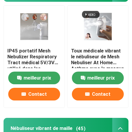
IP45 portatif Mesh
Toux médicale vibrant
Nebulizer Respiratory
le nébuliseur de Mesh
Tract médical 5V/3V
Nebuliser At Home
utilisé dans les
Asthma avec le masque
hôpitaux
meilleur prix
meilleur prix
Contact
Contact
Nébuliseur vibrant de maille
(45)