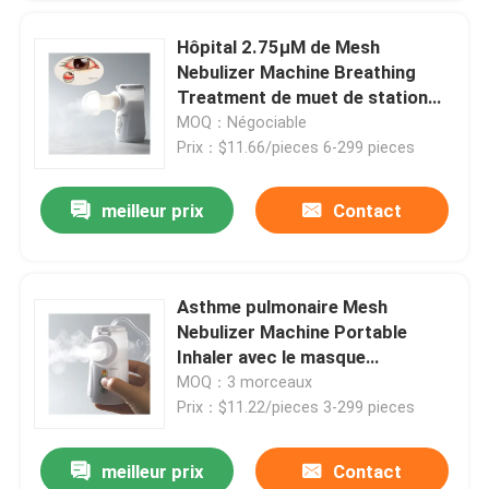
Hôpital 2.75μM de Mesh
machine de nébulisation à domicile
Nebulizer Machine Breathing
Treatment de muet de station
Nébuliseur d'inhalateur d'asthme
thermale de yeux à la maison
MOQ：Négociable
Prix：$11.66/pieces 6-299 pieces
Nébuliseur portatif pédiatrique
meilleur prix
Contact
Disque en céramique piézoélectrique
Asthme pulmonaire Mesh
Machine de nébuliseur d'enfants
Nebulizer Machine Portable
Inhaler avec le masque
d'embouchure
MOQ：3 morceaux
Machine de nébuliseur d'hôpital
Prix：$11.22/pieces 3-299 pieces
meilleur prix
Contact