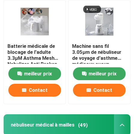
Batterie médicale de
Machine sans fil
blocage de l'adulte
3.05μm de nébuliseur
3.3μM Asthma Mesh
de voyage d'asthme
Nebulizer Anti Broken
médicaux aucun
No d'enfants
blocage pour des
meilleur prix
meilleur prix
enfants
Contact
Contact
nébuliseur médical à mailles
(49)