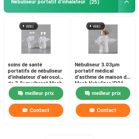
Nébuliseur portatif d'inhalateur
(25)
soins de santé
Nébuliseur 3.03μm
portatifs de nébuliseur
portatif médical
d'inhalateur d'aérosol
d'asthme de maison de
de 3.2μm vibrant Mesh
Mesh Nebulizer IP24
Nebulizer
d'inhalateur
meilleur prix
meilleur prix
Contact
Contact