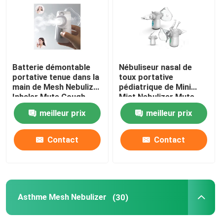
Batterie démontable
Nébuliseur nasal de
portative tenue dans la
toux portative
main de Mesh Nebulizer
pédiatrique de Mini
Inhaler Mute Cough
Mist Nebulizer Mute
Inhalator de bébé
meilleur prix
meilleur prix
Contact
Contact
Asthme Mesh Nebulizer
(30)