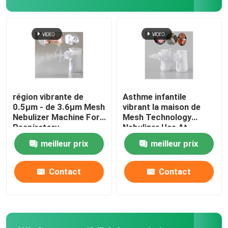
région vibrante de
Asthme infantile
0.5μm - de 3.6μm Mesh
vibrant la maison de
Nebulizer Machine For
Mesh Technology
Respiratory
Nebulizer Use At
médicamenteuse
meilleur prix
meilleur prix
Contact
Contact