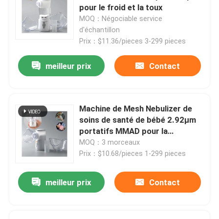
pour le froid et la toux
MOQ：Négociable service
Visite d'usine
d'échantillon
Prix：$11.36/pieces 3-299 pieces
Contrôle de qualité
meilleur prix
Contact
Contact USA
Machine de Mesh Nebulizer de
soins de santé de bébé 2.92μm
Nouvelles
portatifs MMAD pour la
bronchite
MOQ：3 morceaux
Cas
Prix：$10.68/pieces 1-299 pieces
meilleur prix
Contact
Mesh Nebulizer portatif
Mesh Nebulizer Machine