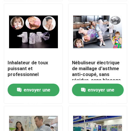
Visite d'usine
Contrôle de qualité
Contact USA
Inhalateur de toux
Nébuliseur électrique
puissant et
de maillage d'asthme
Nouvelles
professionnel
anti-coupé, sans
résidus, sans blocage
envoyer une
envoyer une
Cas
demande
demande
Mesh Nebulizer portatif
Mesh Nebulizer Machine