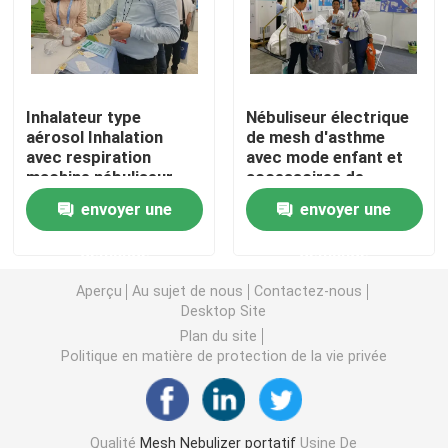
Asthme Mesh Nebulizer
nébuliseur médical à mailles
Inhalateur type
Nébuliseur électrique
aérosol Inhalation
de mesh d'asthme
avec respiration
avec mode enfant et
machine nébuliseur
accessoires de
Nébuliseur vibrant de maille
adulte
masque adulte
envoyer une
envoyer une
Nébuliseur portatif d'inhalateur
demande
demande
Aperçu
Au sujet de nous
Contactez-nous
Machine adulte de nébuliseur
Desktop Site
Plan du site
Politique en matière de protection de la vie privée
Machine d'inhalateur de toux
Machine d'inhalateur de nébuliseur
Qualité
Mesh Nebulizer portatif
Usine De