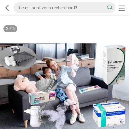
2
/
4