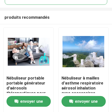
produits recommandés
Nébuliseur portable
Nébuliseur à mailles
Maison
portable générateur
d'asthme respiratoire
d'aérosols
aérosol inhalation
thérapeutiques pour
avec accessoires
Produits
enfants et adultes
envoyer une
envoyer une
Au sujet de nous
demande
demande