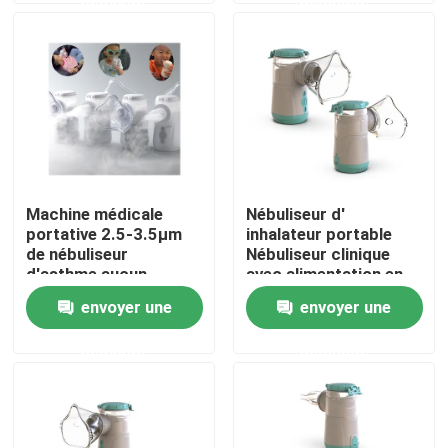
Visite d'usine
Contrôle de qualité
Contact USA
Machine médicale
Nébuliseur d'
portative 2.5-3.5μm
inhalateur portable
Nouvelles
de nébuliseur
Nébuliseur clinique
d'asthme aucun
avec alimentation en
blocage à canal
courant continu USB
envoyer une
envoyer une
Cas
double
de type c
demande
demande
Mesh Nebulizer portatif
Mesh Nebulizer Machine