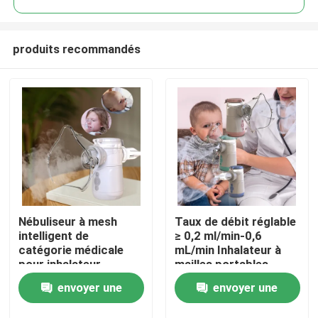
produits recommandés
Nébuliseur à mesh
Taux de débit réglable
Maison
intelligent de
≥ 0,2 ml/min-0,6
catégorie médicale
mL/min Inhalateur à
pour inhalateur
mailles portables
Produits
potable pour enfants
envoyer une
envoyer une
et adultes
Au sujet de nous
demande
demande