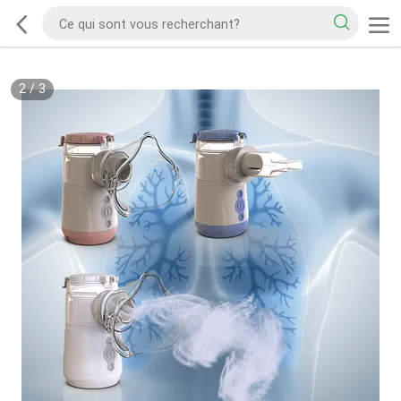
2
/
3