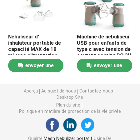
Asthme Mesh Nebulizer
nébuliseur médical à mailles
Nébuliseur d'
Machine de nébuliseur
inhalateur portable de
USB pour enfants de
capacité MAX de 18
type c avec tension de
ml avec alimentation
courant continu DC 3V
Nébuliseur vibrant de maille
USB de type c
ou 5V
envoyer une
envoyer une
Nébuliseur portatif d'inhalateur
demande
demande
Aperçu
Au sujet de nous
Contactez-nous
Machine adulte de nébuliseur
Desktop Site
Plan du site
Politique en matière de protection de la vie privée
Machine d'inhalateur de toux
Machine d'inhalateur de nébuliseur
Qualité
Mesh Nebulizer portatif
Usine De