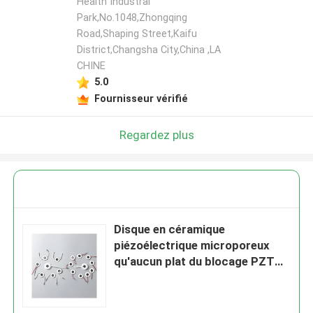
Health Industral
Park,No.1048,Zhongqing
Road,Shaping Street,Kaifu
District,Changsha City,China ,LA
CHINE
5.0
Fournisseur vérifié
Regardez plus
Disque en céramique
piézoélectrique microporeux
qu'aucun plat du blocage PZT
n'a adapté aux besoins du client