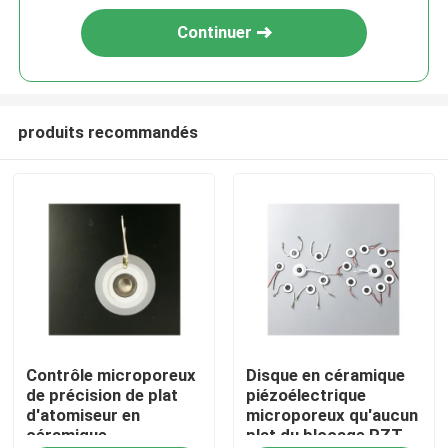
Continuer
produits recommandés
Maison
Contrôle microporeux
Disque en céramique
Produits
de précision de plat
piézoélectrique
d'atomiseur en
microporeux qu'aucun
céramique
plat du blocage PZT
Au sujet de nous