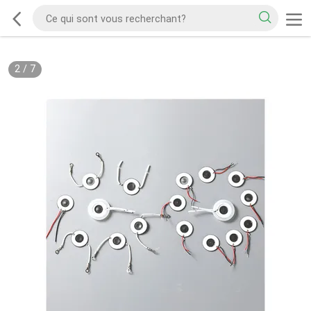
2
/
7