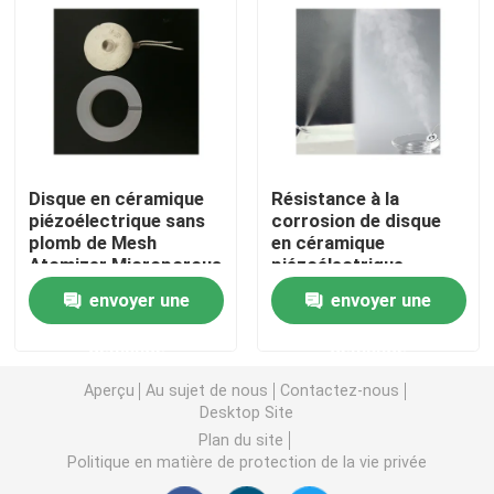
Asthme Mesh Nebulizer
nébuliseur médical à mailles
Nébuliseur vibrant de maille
Disque en céramique
Résistance à la
piézoélectrique sans
corrosion de disque
plomb de Mesh
en céramique
Atomizer Microporous
piézoélectrique
Nébuliseur portatif d'inhalateur
PZT de disque
médical pour le
envoyer une
envoyer une
nébuliseur portatif
3μM
Machine adulte de nébuliseur
demande
demande
Aperçu
Au sujet de nous
Contactez-nous
Machine d'inhalateur de toux
Desktop Site
Plan du site
Politique en matière de protection de la vie privée
Machine d'inhalateur de nébuliseur