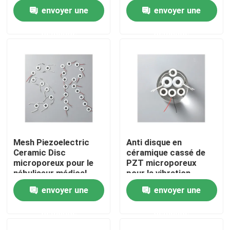
piézoélectrique
n'a adapté aux besoins
envoyer une
envoyer une
ultrasonique de disque
du client
Visite d'usine
demande
demande
Contrôle de qualité
Contact USA
Nouvelles
Mesh Piezoelectric
Anti disque en
Ceramic Disc
céramique cassé de
Cas
microporeux pour le
PZT microporeux
nébuliseur médical
pour la vibration
médicale Mesh
envoyer une
envoyer une
Mesh Nebulizer portatif
Atomizer
demande
demande
Mesh Nebulizer Machine