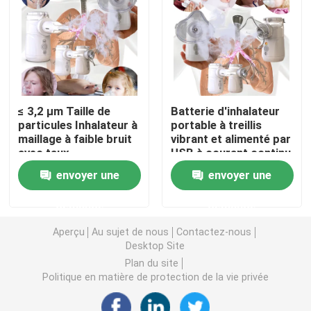
Asthme Mesh Nebulizer
nébuliseur médical à mailles
≤ 3,2 μm Taille de
Batterie d'inhalateur
Nébuliseur vibrant de maille
particules Inhalateur à
portable à treillis
maillage à faible bruit
vibrant et alimenté par
avec taux
USB à courant continu
d'atomisation des
5V pour le traitement
Nébuliseur portatif d'inhalateur
envoyer une
envoyer une
particules fines ≥ 0,3
médical
ml/min et
demande
demande
consommation
Machine adulte de nébuliseur
d'énergie de 1,5 W
Aperçu
Au sujet de nous
Contactez-nous
Desktop Site
Machine d'inhalateur de toux
Plan du site
Politique en matière de protection de la vie privée
Machine d'inhalateur de nébuliseur