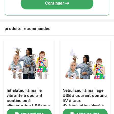
Continuer
produits recommandés
Maison
Inhalateur à maille
Nébuliseur à maillage
vibrante à courant
USB à courant continu
Produits
continu ou à
5V à taux
alimentation USB pour
d'atomisation élevé ≥
enfants et adultes
0,3 ml/min Capacité18
Au sujet de nous
envoyer une
envoyer une