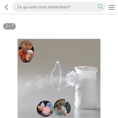
2
/
7