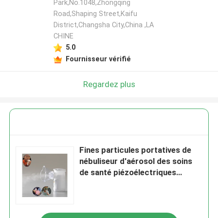
Park,No.1048,Zhongqing
Road,Shaping Street,Kaifu
District,Changsha City,China ,LA
CHINE
5.0
Fournisseur vérifié
Regardez plus
Fines particules portatives de
nébuliseur d'aérosol des soins
de santé piézoélectriques
3.03μm de machine