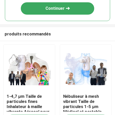
Continuer
produits recommandés
Maison
1-4,7 μm Taille de
Nébuliseur à mesh
Produits
particules fines
vibrant Taille de
Inhalateur à maille
particules 1-5 μm
vibrante Aérosol pour
Médical et portable
Au sujet de nous