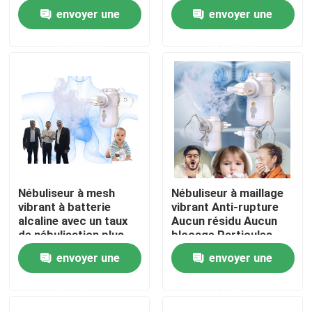
enfants ou adultes
Anti-rupture Aucun
envoyer une
envoyer une
résidu Aucun blocage
Visite d'usine
demande
demande
Contrôle de qualité
Contact USA
Nouvelles
Nébuliseur à mesh
Nébuliseur à maillage
vibrant à batterie
vibrant Anti-rupture
Cas
alcaline avec un taux
Aucun résidu Aucun
de nébulisation plus
blocage Particules
élevé IPx4 étanche
fines
envoyer une
envoyer une
Mesh Nebulizer portatif
demande
demande
Mesh Nebulizer Machine