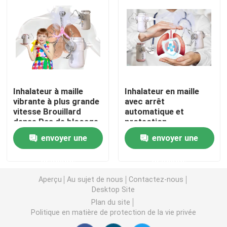
Asthme Mesh Nebulizer
nébuliseur médical à mailles
Nébuliseur vibrant de maille
Inhalateur à maille
Inhalateur en maille
vibrante à plus grande
avec arrêt
vitesse Brouillard
automatique et
dense Pas de blocage
protection
Nébuliseur portatif d'inhalateur
Éteindre
imperméable IPX4
envoyer une
envoyer une
automatiquement /
Indicateur de faible
Machine adulte de nébuliseur
demande
demande
consommation de
batterie
Aperçu
Au sujet de nous
Contactez-nous
Machine d'inhalateur de toux
Desktop Site
Plan du site
Politique en matière de protection de la vie privée
Machine d'inhalateur de nébuliseur