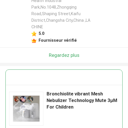
Health Industral
Park,No.1048,Zhongqing
Road,Shaping Street,Kaifu
District,Changsha City,China ,LA
CHINE
5.0
Fournisseur vérifié
Regardez plus
Bronchiolite vibrant Mesh
Nebulizer Technology Mute 3μM
For Children