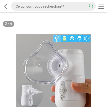
2
/
6