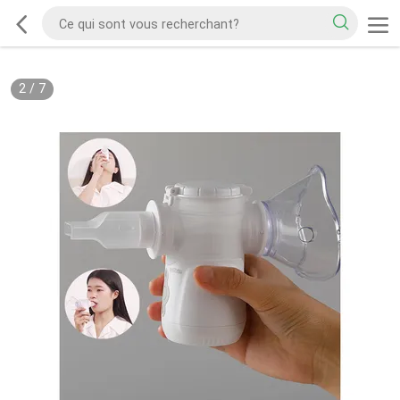
2
/
7