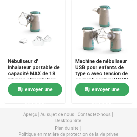
Asthme Mesh Nebulizer
nébuliseur médical à mailles
Nébuliseur vibrant de maille
Nébuliseur d'
Machine de nébuliseur
inhalateur portable de
USB pour enfants de
capacité MAX de 18
type c avec tension de
Nébuliseur portatif d'inhalateur
ml avec alimentation
courant continu DC 3V
USB de type c
ou 5V
envoyer une
envoyer une
Machine adulte de nébuliseur
demande
demande
Machine d'inhalateur de toux
Aperçu
Au sujet de nous
Contactez-nous
Desktop Site
Plan du site
Machine d'inhalateur de nébuliseur
Politique en matière de protection de la vie privée