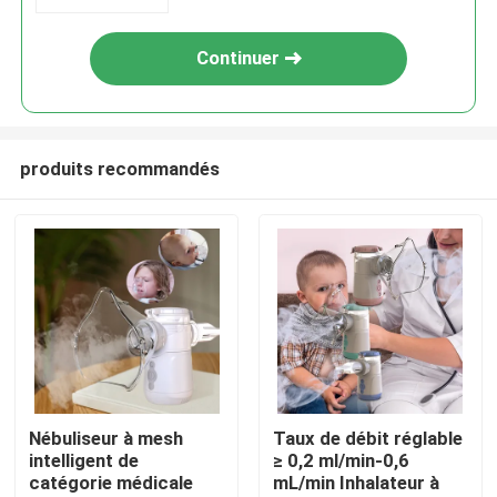
Continuer
produits recommandés
Maison
Produits
Nébuliseur à mesh
Taux de débit réglable
intelligent de
≥ 0,2 ml/min-0,6
catégorie médicale
mL/min Inhalateur à
Au sujet de nous