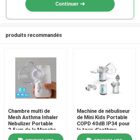
Continuer
produits recommandés
Maison
Chambre multi de
Machine de nébuliseur
Mesh Asthma Inhaler
de Mini Kids Portable
Produits
Nebulizer Portable
COPD 40dB IP34 pour
2.5μm de la Manche
la toux d'asthme
double
froide
Au sujet de nous
envoyer une
envoyer une