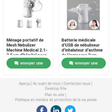
Asthme Mesh Nebulizer
nébuliseur médical à mailles
Ménage portatif de
Batterie médicale
Nébuliseur vibrant de maille
Mesh Nebulizer
d'USB de nébuliseur
Machine Medical 2.1-
d'inhalateur d'asthme
3.5μm d'hôpital pour
de Homecare 3μm
l'asthme
40dB pour l'adulte
Nébuliseur portatif d'inhalateur
envoyer une
envoyer une
d'enfants
demande
demande
Machine adulte de nébuliseur
Aperçu
Au sujet de nous
Contactez-nous
Desktop Site
Machine d'inhalateur de toux
Plan du site
Politique en matière de protection de la vie privée
Machine d'inhalateur de nébuliseur