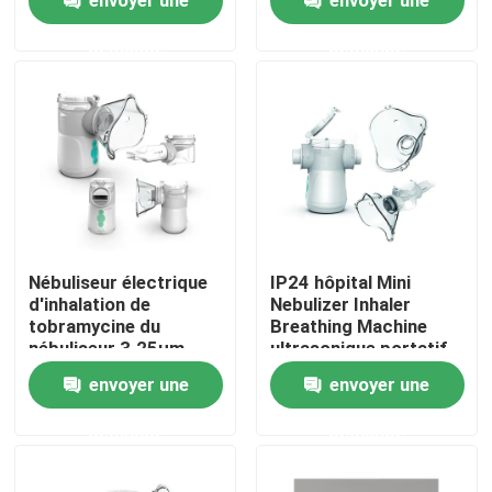
demande
demande
Visite d'usine
Contrôle de qualité
Contact USA
Nouvelles
Nébuliseur électrique
IP24 hôpital Mini
d'inhalation de
Nebulizer Inhaler
tobramycine du
Breathing Machine
Cas
nébuliseur 3.25μm
ultrasonique portatif
d'inhalateur d'asthme
pour l'asthme
envoyer une
envoyer une
d'hôpital
Mesh Nebulizer portatif
demande
demande
Mesh Nebulizer Machine