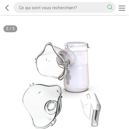
2
/
5