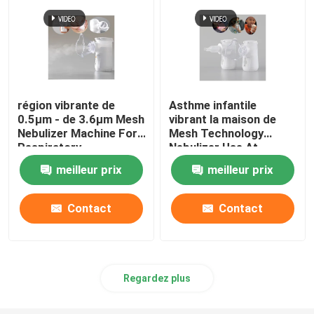
région vibrante de
Asthme infantile
0.5μm - de 3.6μm Mesh
vibrant la maison de
Nebulizer Machine For
Mesh Technology
Respiratory
Nebulizer Use At
médicamenteuse
meilleur prix
meilleur prix
Contact
Contact
Regardez plus