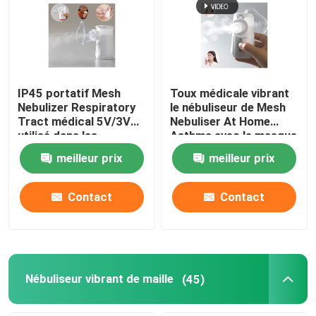
IP45 portatif Mesh
Toux médicale vibrant
Nebulizer Respiratory
le nébuliseur de Mesh
Tract médical 5V/3V
Nebuliser At Home
utilisé dans les
Asthma avec le masque
hôpitaux
meilleur prix
meilleur prix
Contact
Contact
Nébuliseur vibrant de maille
(45)