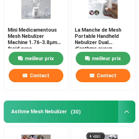
Mini Medicamentous
La Manche de Mesh
Mesh Nebulizer
Portable Handheld
Machine 1.76-3.8μm
Nebulizer Dual
froid avec
d'asthme aucun
l'embouchure de
blocage 2μm - 3μm
meilleur prix
meilleur prix
masque
Contact
Contact
Asthme Mesh Nebulizer
(30)