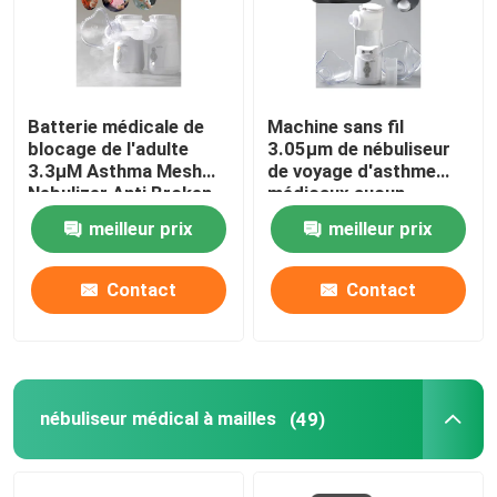
Batterie médicale de
Machine sans fil
blocage de l'adulte
3.05μm de nébuliseur
3.3μM Asthma Mesh
de voyage d'asthme
Nebulizer Anti Broken
médicaux aucun
No d'enfants
blocage pour des
meilleur prix
meilleur prix
enfants
Contact
Contact
nébuliseur médical à mailles
(49)