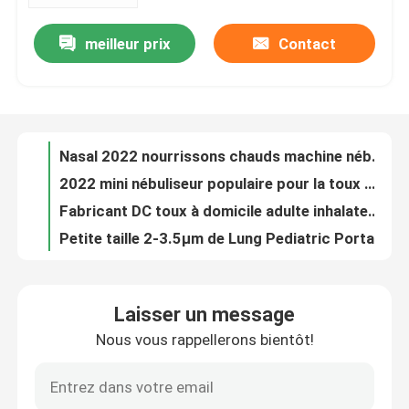
meilleur prix
Contact
Fonction de l'atomisateur de drogue contre la toux Nébuliseur électrique Nébuliseur mobile muet mini
Visite d'usine
Influenza nourrissons adultes ménage médical muet toux froide vibration la plus chaude nébuliseur à mailles intelligentes portable
Toux asthmatique bronchite Enfants adultes Nébuliseur Inhalateur DC Batterie USB Nébuliseur à mailles portables
Contrôle de qualité
Inhalateur portable nébuliseur de drogue pour la toux nébuliseur à ultrasons nébuliseur à mailles
Nasal 2022 nourrissons chauds machine nébuliseur de toux muette adultes enfants nébuliseur de membrane de maille portable à froid
Contact USA
2022 mini nébuliseur populaire pour la toux ménagère nébuliseur machine inhalateur nébuliseur à mailles portables
Fabricant DC toux à domicile adulte inhalateur enfants machine nébuliseur batterie nébuliseur à mailles portable
Nouvelles
Petite taille 2-3.5μm de Lung Pediatric Portable Nebulizer Machine avec l'embouchure de masque
Nébuliseur nasal de toux portative pédiatrique de Mini Mist Nebulizer Mute Inhalator de bébé
Cas
Bronche portative de machine de nébuliseur d'hôpital médicale pour des enfants de bébé de nourrissons
Laisser un message
Nébuliseur portatif pédiatrique 40dB 0.3mL/Min Drug Handheld Nebuliser de soins de santé
Nous vous rappellerons bientôt!
Mesh Nebulizer portatif
Mini-atomisateur de médicaments contre la toux, nébuliseur pour la toux froide, machine à batterie amovible, enfants, adultes, ménage, nébuliseur à mailles portables
Chargeur portable à domicile en polyuréthane membrane mécanique de treillis vibrant nébuliseur
Mesh Nebulizer Machine
Enfants nébuliseur muet Adultes vibrant bébés à la maison toux rhume Inhalateur 2022 le plus chaud Nébuliseur à mailles médicales portable