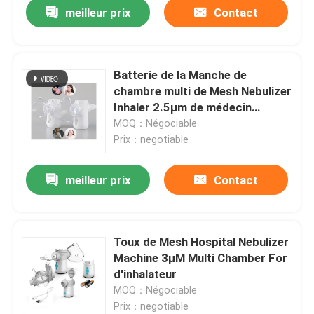
meilleur prix
Contact
Batterie de la Manche de
chambre multi de Mesh Nebulizer
Inhaler 2.5μm de médecin
d'hôpital double
MOQ：Négociable
Prix：negotiable
meilleur prix
Contact
Maison
Toux de Mesh Hospital Nebulizer
Machine 3μM Multi Chamber For
Produits
d'inhalateur
MOQ：Négociable
Prix：negotiable
Au sujet de nous