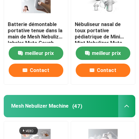
machine de nébulisation à domicile
Batterie démontable
Nébuliseur nasal de
portative tenue dans la
toux portative
Nébuliseur d'inhalateur d'asthme
main de Mesh Nebulizer
pédiatrique de Mini
Inhaler Mute Cough
Mist Nebulizer Mute
Inhalator de bébé
meilleur prix
meilleur prix
Nébuliseur portatif pédiatrique
Contact
Contact
Disque en céramique piézoélectrique
Machine de nébuliseur d'enfants
Mesh Nebulizer Machine
(47)
Machine de nébuliseur d'hôpital