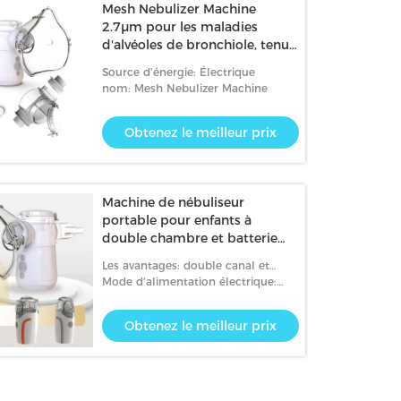
Mesh Nebulizer Machine
2.7μm pour les maladies
d'alvéoles de bronchiole, tenu
dans la main, les enfants et
Source d'énergie: Électrique
l'usage à la maison, IPX5
nom: Mesh Nebulizer Machine
Obtenez le meilleur prix
Machine de nébuliseur
portable pour enfants à
double chambre et batterie
amovible
Les avantages: double canal et
chambre
Mode d'alimentation électrique:
Batterie amovible type-USB DC
Obtenez le meilleur prix