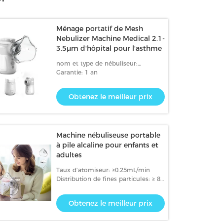
Ménage portatif de Mesh
Nebulizer Machine Medical 2.1-
3.5μm d'hôpital pour l'asthme
nom et type de nébuliseur:
Nébuliseur électrique d'inhalateur
Garantie: 1 an
d'asthme, maille vibrante
Obtenez le meilleur prix
Machine nébuliseuse portable
à pile alcaline pour enfants et
adultes
Taux d'atomiseur: ≥0.25mL/min
Distribution de fines particules: ≥ 85
1,5 à 3,3 μm
Obtenez le meilleur prix