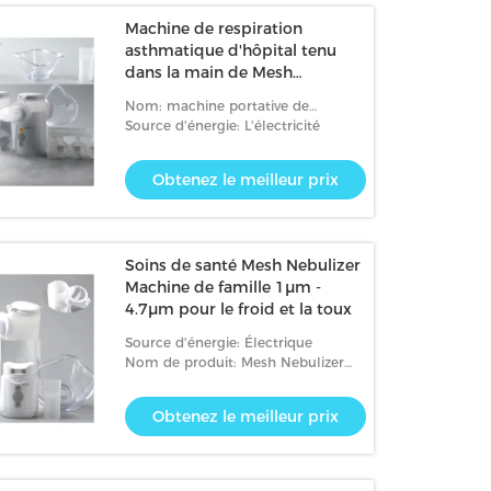
Machine de respiration
asthmatique d'hôpital tenu
dans la main de Mesh
Nebulizer Machine Mute
Nom: machine portative de
2.95μm
nébuliseur de maille
Source d'énergie: L'électricité
Obtenez le meilleur prix
Soins de santé Mesh Nebulizer
Machine de famille 1μm -
4.7μm pour le froid et la toux
Source d'énergie: Électrique
Nom de produit: Mesh Nebulizer
portatif
Obtenez le meilleur prix