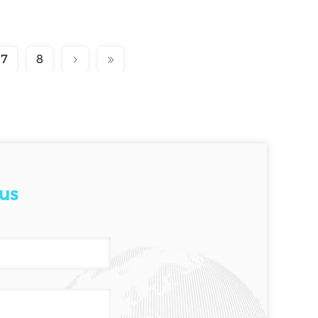
7
8
us