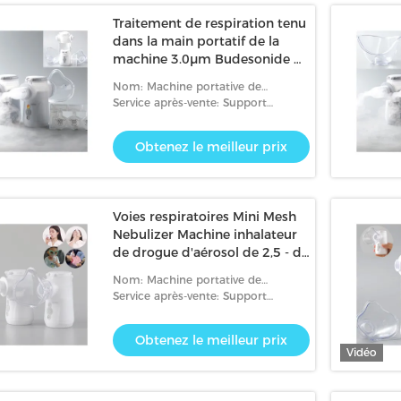
Traitement de respiration tenu
dans la main portatif de la
machine 3.0μm Budesonide de
nébuliseur
Nom: Machine portative de
nébuliseur de maille
Service après-vente: Support
technique en ligne
Obtenez le meilleur prix
Voies respiratoires Mini Mesh
Nebulizer Machine inhalateur
de drogue d'aérosol de 2,5 - de
3.6μm
Nom: Machine portative de
nébuliseur de maille
Service après-vente: Support
technique en ligne
Obtenez le meilleur prix
Vidéo