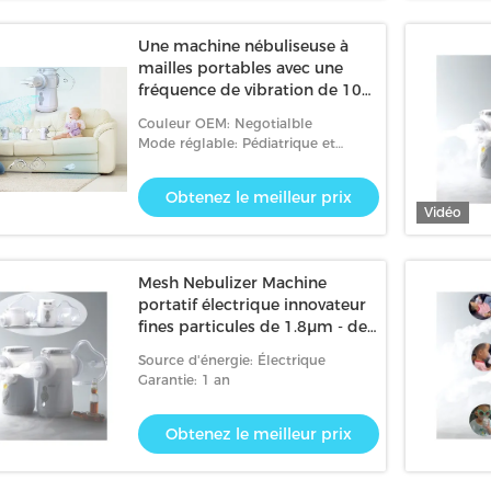
Une machine nébuliseuse à
mailles portables avec une
fréquence de vibration de 105
à 110 Hz pour la santé
Couleur OEM: Negotialble
pulmonaire
Mode réglable: Pédiatrique et
adulte
Obtenez le meilleur prix
Vidéo
Mesh Nebulizer Machine
portatif électrique innovateur
fines particules de 1.8μm - de
3.6μm
Source d'énergie: Électrique
Garantie: 1 an
Obtenez le meilleur prix