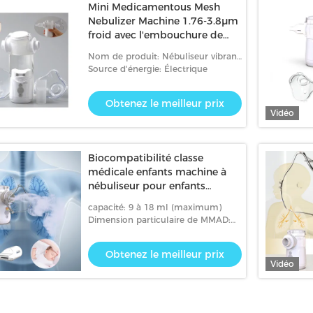
Mini Medicamentous Mesh
Nebulizer Machine 1.76-3.8μm
froid avec l'embouchure de
masque
Nom de produit: Nébuliseur vibrant
médical de maille
Source d'énergie: Électrique
Obtenez le meilleur prix
Vidéo
Biocompatibilité classe
médicale enfants machine à
nébuliseur pour enfants
particules fines
capacité: 9 à 18 ml (maximum)
Dimension particulaire de MMAD:
10,8-3,5 μm
Obtenez le meilleur prix
Vidéo