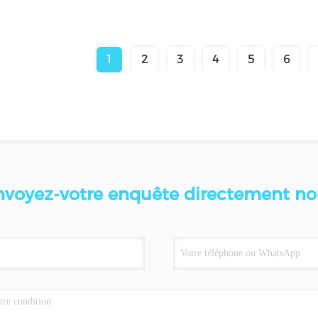
1
2
3
4
5
6
nvoyez-votre enquête directement no