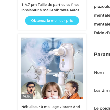
1-4,7 μm Taille de particules fines
piézoéle
Inhalateur à maille vibrante Aérosol
mentale
pour enfants ou adultes
Obtenez le meilleur prix
mentale 
l'aide 
Param
Nom
Les dim
Vidéo
Nébuliseur à maillage vibrant Anti-
Le poid