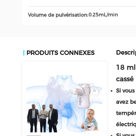
0.25mL/min
Volume de pulvérisation:
Descri
PRODUITS CONNEXES
18 ml
cassé
Si vous
avez be
tempéra
électri
Si vous