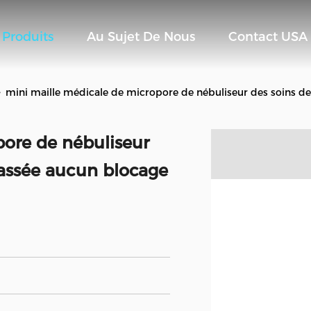
Produits
Au Sujet De Nous
Contact USA
>
mini maille médicale de micropore de nébuliseur des soins d
pore de nébuliseur
cassée aucun blocage