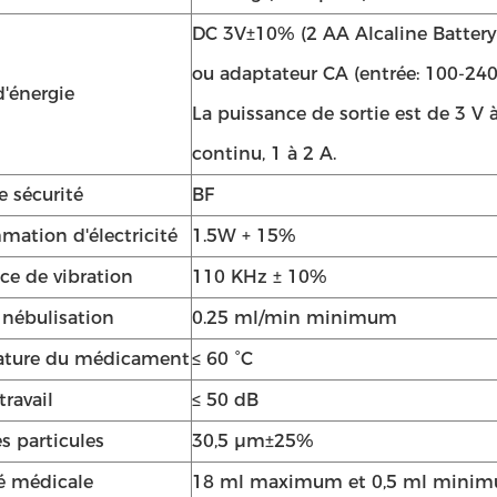
DC 3V±10% (2 AA Alcaline Battery
ou adaptateur CA (entrée: 100-240
d'énergie
La puissance de sortie est de 3 V 
continu, 1 à 2 A.
e sécurité
BF
ation d'électricité
1.5W + 15%
ce de vibration
110 KHz ± 10%
 nébulisation
0.25 ml/min minimum
ature du médicament
≤ 60 °C
travail
≤ 50 dB
es particules
30,5 μm±25%
é médicale
18 ml maximum et 0,5 ml mini