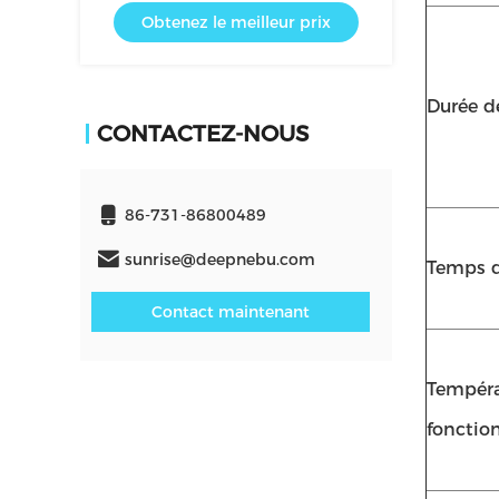
Obtenez le meilleur prix
automatiquement / Indicateur de
faible consommation de batterie
Durée de
CONTACTEZ-NOUS
86-731-86800489
sunrise@deepnebu.com
Temps d
Contact maintenant
Tempéra
foncti