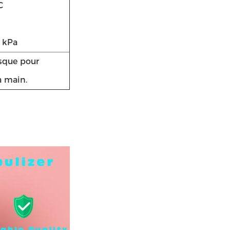
C
) kPa
sque pour
à main.