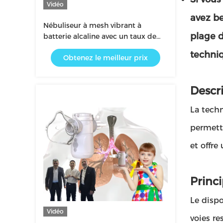
Vidéo
avez bes
Nébuliseur à mesh vibrant à
plage 
batterie alcaline avec un taux de
nébulisation plus élevé IPx4
techniq
Obtenez le meilleur prix
étanche
Descr
La techn
permett
et offre
Princ
Le dispo
Vidéo
voies re