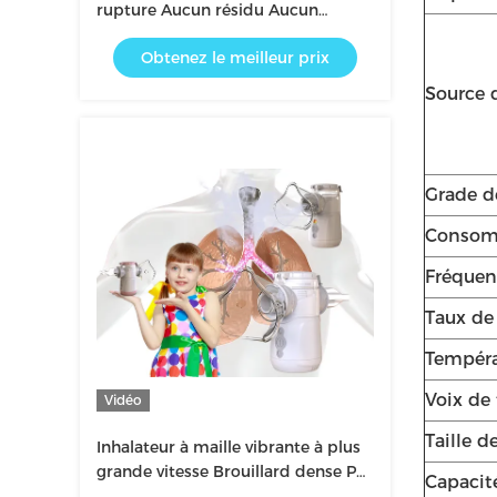
rupture Aucun résidu Aucun
blocage Particules fines
Obtenez le meilleur prix
Source 
Grade d
Consomm
Fréquen
Taux de
Tempér
Voix de 
Vidéo
Taille d
Inhalateur à maille vibrante à plus
grande vitesse Brouillard dense Pas
Capacit
de blocage Éteindre