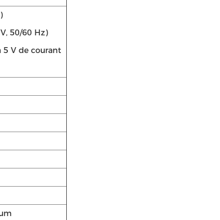
)
V, 50/60 Hz)
à 5 V de courant
mum