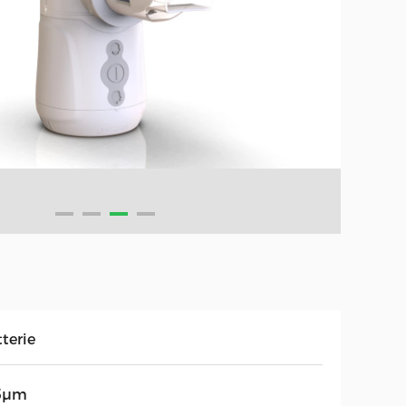
terie
5μm